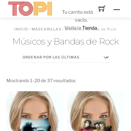
Skip
Men
to
Tu carrito está
content
vacío.
Visita la
Tienda
.
INICIO
/
MASCARILLAS
/ Músicos y Bandas de Rock
Músicos y Bandas de Rock
Mostrando 1–20 de 37 resultados