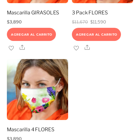
Mascarilla GIRASOLES
3 Pack FLORES
El
El
$
3,890
$
11,670
$
11,590
precio
precio
AGREGAR AL CARRITO
AGREGAR AL CARRITO
original
actual
era:
es:
Share
Share
$11,670.
$11,590.
Mascarilla 4 FLORES
$
3,890