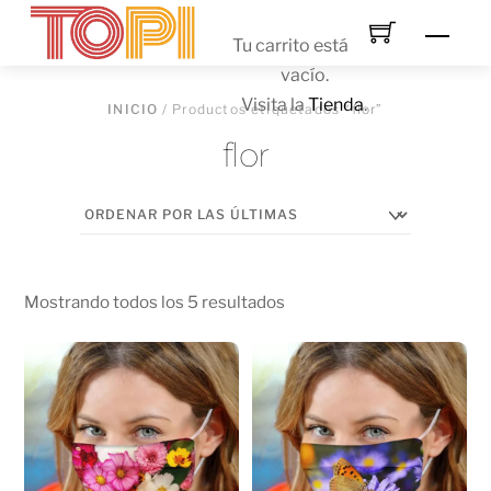
Skip
Men
to
Tu carrito está
content
vacío.
Visita la
Tienda
.
INICIO
/ Productos etiquetados “flor”
flor
Mostrando todos los 5 resultados