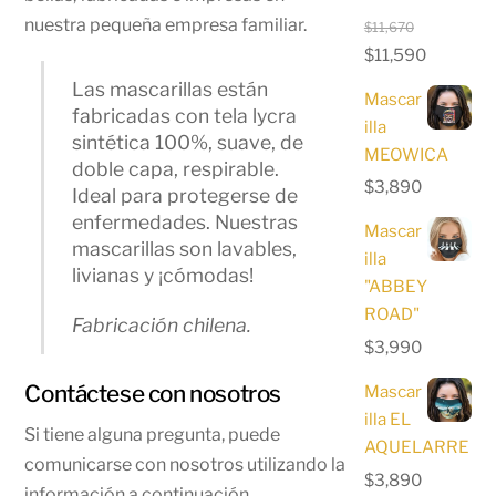
nuestra pequeña empresa familiar.
$
11,670
El
El
$
11,590
precio
precio
Las mascarillas están
Mascar
original
actual
fabricadas con tela lycra
illa
era:
es:
sintética 100%, suave, de
MEOWICA
$11,670.
$11,590.
doble capa, respirable.
$
3,890
Ideal para protegerse de
enfermedades. Nuestras
Mascar
mascarillas son lavables,
illa
livianas y ¡cómodas!
"ABBEY
ROAD"
Fabricación chilena.
$
3,990
Contáctese con nosotros
Mascar
illa EL
Si tiene alguna pregunta, puede
AQUELARRE
comunicarse con nosotros utilizando la
$
3,890
información a continuación.