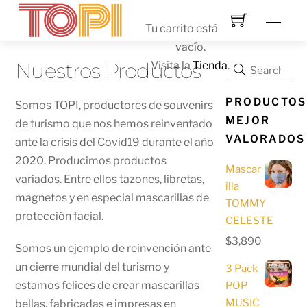
Skip
Men
to
Tu carrito está
content
vacío.
Nuestros Productos
Visita la
Tienda
.
PRODUCTOS
Somos TOPI, productores de souvenirs
MEJOR
de turismo que nos hemos reinventado
VALORADOS
ante la crisis del Covid19 durante el año
2020. Producimos productos
Mascar
variados. Entre ellos tazones, libretas,
illa
magnetos y en especial mascarillas de
TOMMY
protección facial.
CELESTE
$
3,890
Somos un ejemplo de reinvención ante
un cierre mundial del turismo y
3 Pack
estamos felices de crear mascarillas
POP
MUSIC
bellas, fabricadas e impresas en