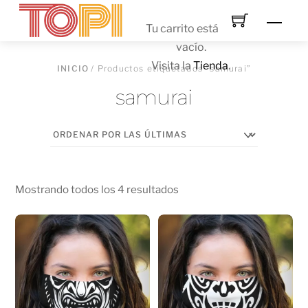
Skip
Men
to
Tu carrito está
content
vacío.
Visita la
Tienda
.
INICIO
/ Productos etiquetados “samurai”
samurai
Mostrando todos los 4 resultados