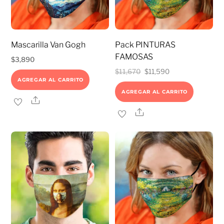
Mascarilla Van Gogh
Pack PINTURAS
FAMOSAS
$
3,890
El
El
$
11,670
$
11,590
AGREGAR AL CARRITO
precio
precio
AGREGAR AL CARRITO
original
actual
Share
era:
es:
Share
$11,670.
$11,590.