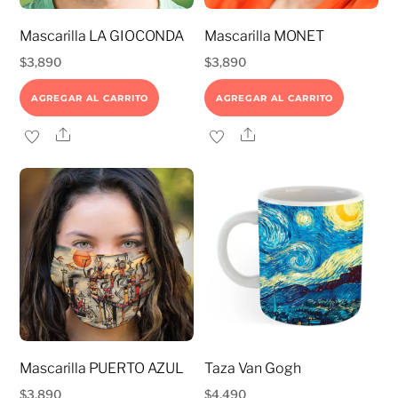
Mascarilla LA GIOCONDA
Mascarilla MONET
$
3,890
$
3,890
AGREGAR AL CARRITO
AGREGAR AL CARRITO
Share
Share
Mascarilla PUERTO AZUL
Taza Van Gogh
$
3,890
$
4,490