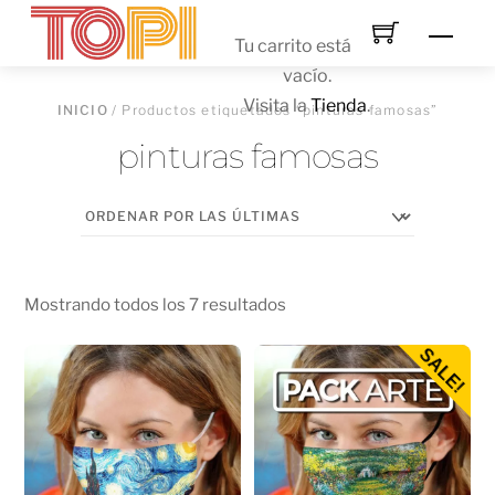
Skip
Men
to
Tu carrito está
content
vacío.
Visita la
Tienda
.
INICIO
/ Productos etiquetados “pinturas famosas”
pinturas famosas
Mostrando todos los 7 resultados
SALE!