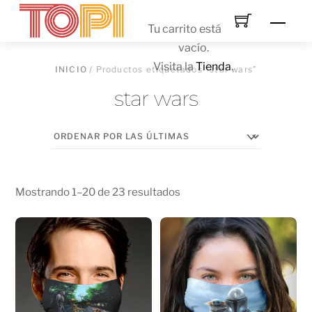
Skip
Men
to
Tu carrito está
content
vacío.
Visita la
Tienda
.
INICIO
/ Productos etiquetados “star wars”
star wars
Mostrando 1–20 de 23 resultados