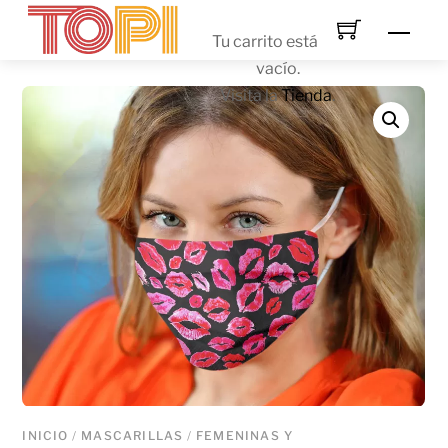
Skip
Men
to
Tu carrito está
content
vacío.
Visita la
Tienda
.
INICIO
/
MASCARILLAS
/
FEMENINAS Y