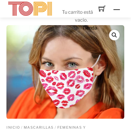
Skip
Men
to
Tu carrito está
content
vacío.
Visita la
Tienda
.
INICIO
/
MASCARILLAS
/
FEMENINAS Y