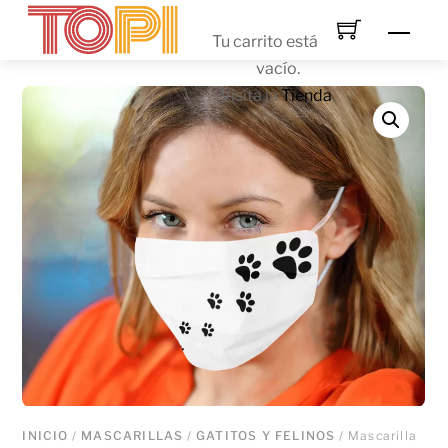
Skip
Men
to
Tu carrito está
content
vacío.
Visita la
Tienda
.
INICIO
/
MASCARILLAS
/
GATITOS Y FELINOS
/ Mascarilla