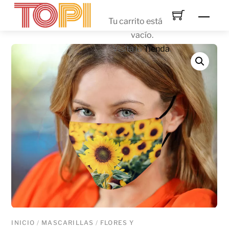
Skip
Men
to
Tu carrito está
content
vacío.
Visita la
Tienda
.
INICIO
/
MASCARILLAS
/
FLORES Y