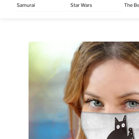
Skip
Samurai
Star Wars
The Be
to
content