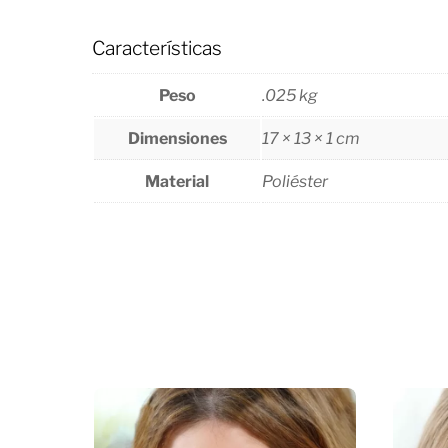
Características
Peso
.025 kg
Dimensiones
17 × 13 × 1 cm
Material
Poliéster