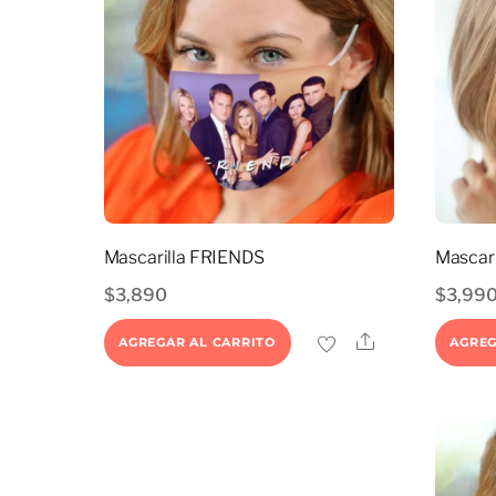
Mascarilla FRIENDS
Mascar
$
3,890
$
3,99
Share
AGREGAR AL CARRITO
AGREG