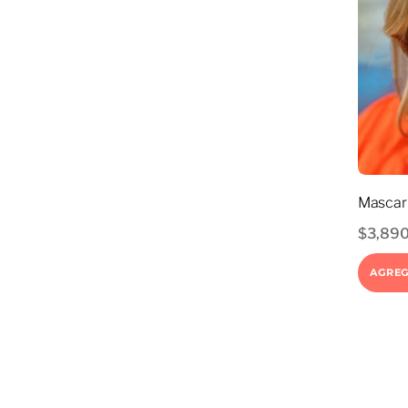
Mascari
$
3,89
AGREG