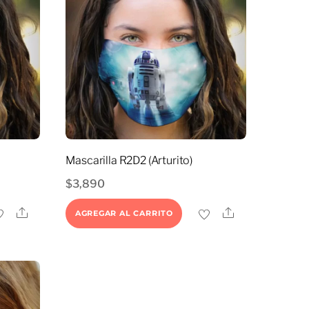
Mascarilla R2D2 (Arturito)
$
3,890
Share
Share
AGREGAR AL CARRITO