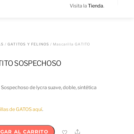
Visita la
Tienda
.
Sea
AS
/
GATITOS Y FELINOS
/ Mascarilla GATITO
GATITO SOSPECHOSO
 Sospechoso de lycra suave, doble, sintética
llas de GATOS aquí
.
Share
GAR AL CARRITO