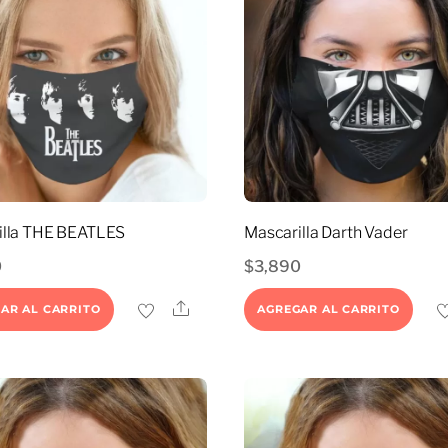
illa THE BEATLES
Mascarilla Darth Vader
0
$
3,890
Share
AR AL CARRITO
AGREGAR AL CARRITO