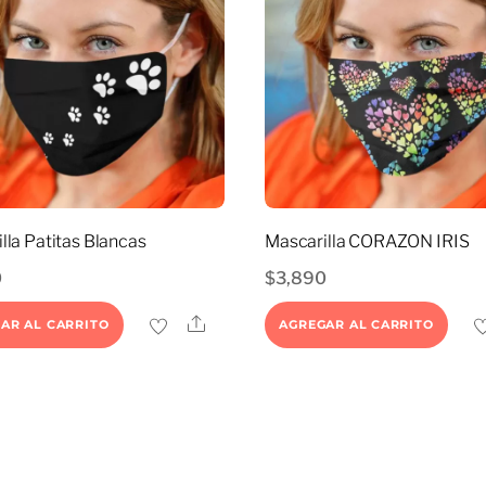
lla Patitas Blancas
Mascarilla CORAZON IRIS
0
$
3,890
Share
AR AL CARRITO
AGREGAR AL CARRITO