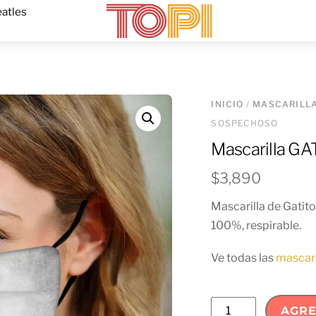
Menu
atles
INICIO
/
MASCARILL
SOSPECHOSO
Mascarilla 
$
3,890
Mascarilla de Gatito
100%, respirable.
Ve todas las
mascari
Mascarilla
AGRE