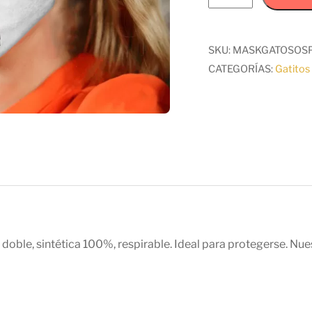
GATITO
SOSPECHOSO
cantidad
SKU:
MASKGATOSOS
CATEGORÍAS:
Gatitos 
oble, sintética 100%, respirable. Ideal para protegerse. Nues